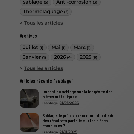
sablage
Anti-corrosion
(5)
(3)
Thermolaquage
(2)
Tous les articles
Archives
Juillet
Mai
Mars
(1)
(1)
(1)
Janvier
2026
2025
(1)
(4)
(6)
Tous les articles
Articles récents "sablage"
Impact du sablage sur la longévité des
pièces métalliques
21/05/2026
sablage
Sablage de précision : comment obtenir
des résultats parfaits sur les pièces
complexes ?
21/11/2025
sablage