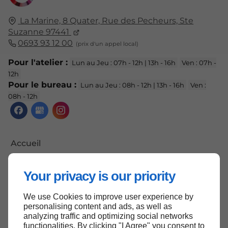
La Marine, 8 Quater, Rue des Pecheurs, Ste
Suzanne 97441
0693 93 12 00
Pour l'atelier :
Lun au Jeu : 07h - 12h | 13h - 16h
Ven : 07h -
12h
Pour le bureau :
Lun au Jeu : 08h - 12h | 13h - 16h
Ven :
08h - 12h
Accueil
Contactez-nous
Your privacy is our priority
Mentions légales
Plan du site
We use Cookies to improve user experience by
personalising content and ads, as well as
analyzing traffic and optimizing social networks
functionalities. By clicking "I Agree" you consent to