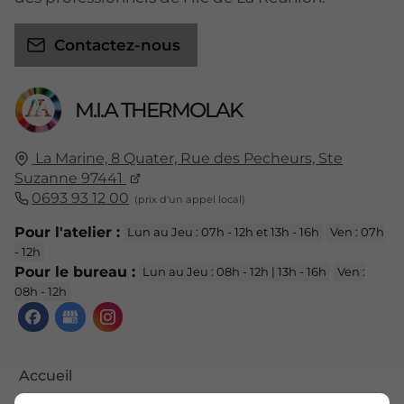
Contactez-nous
M.I.A THERMOLAK
La Marine, 8 Quater, Rue des Pecheurs, Ste
Suzanne 97441
0693 93 12 00
Pour l'atelier :
Lun au Jeu : 07h - 12h et 13h - 16h
Ven : 07h
- 12h
Pour le bureau :
Lun au Jeu : 08h - 12h | 13h - 16h
Ven :
08h - 12h
Accueil