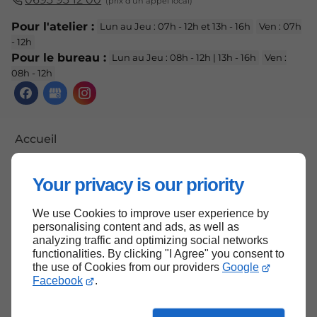
Pour l'atelier :
Lun au Jeu : 07h - 12h et 13h - 16h
Ven : 07h
- 12h
Pour le bureau :
Lun au Jeu : 08h - 12h | 13h - 16h
Ven :
08h - 12h
Accueil
Contactez-nous
Your privacy is our priority
Mentions légales
Plan du site
We use Cookies to improve user experience by
personalising content and ads, as well as
analyzing traffic and optimizing social networks
functionalities. By clicking "I Agree" you consent to
the use of Cookies from our providers
Google
Haut de page
Facebook
.