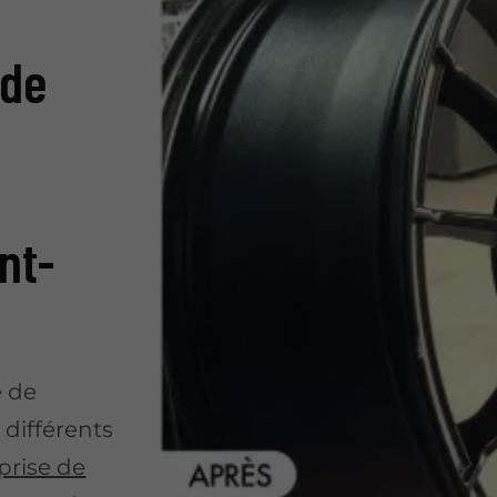
 de
nt-
é de
différents
prise de