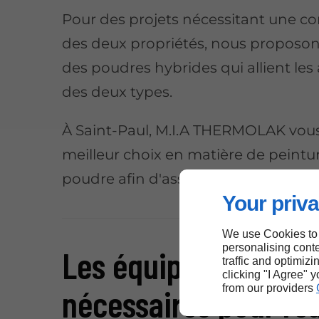
Pour des projets nécessitant une c
des deux propriétés, nous proposon
des poudres hybrides qui allient le
des deux types.
À Saint-Paul, M.I.A THERMOLAK vous 
meilleur choix en matière de peintu
poudre afin d'assurer un résultat de 
Your priva
We use Cookies to
personalising conte
Les équipements
traffic and optimizi
clicking "I Agree" 
from our providers
nécessaires pour réa