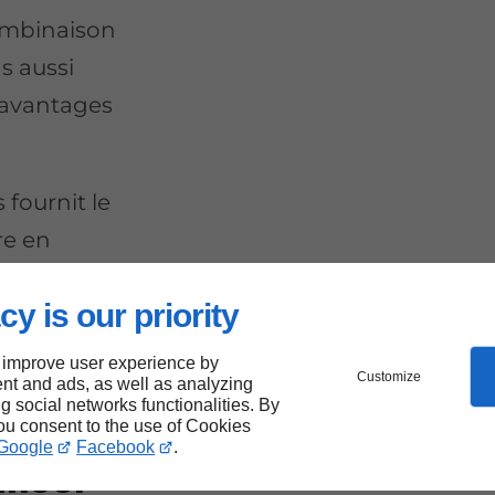
ombinaison
s aussi
s avantages
fournit le
re en
qualité.
cy is our priority
 improve user experience by
Customize
nt and ads, as well as analyzing
ng social networks functionalities. By
you consent to the use of Cookies
Google
Facebook
.
liser