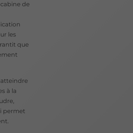
 cabine de
ication
ur les
rantit que
cement
 atteindre
s à la
udre,
i permet
nt.