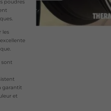
es poudres
rent
iques.
 les
 excellente
ique.
, sont
sistent
 garantit
uleur et