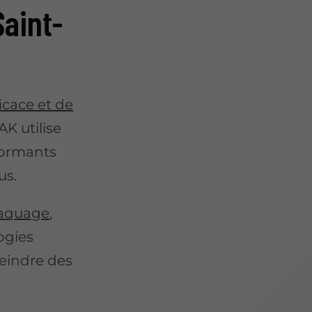
Saint-
cace et de
K utilise
formants
us.
laquage
,
ogies
eindre des