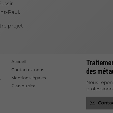
éussir
nt-Paul.
re projet
Traitemen
Accueil
des métau
Contactez-nous
e
Mentions légales
Nous répond
Plan du site
professionne
Conta